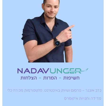
נדב אונגר – פרסום ושיווק באינטרנט, פלטפורמות מכירה כלי
מדידה וחנויות איקומרס