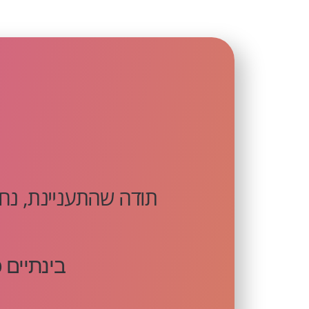
תודה שהתעניינת, נחז
בינתיים 