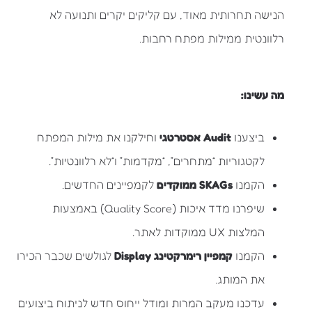
הנישה תחרותית מאוד, עם קליקים יקרים ותנועה לא
רלוונטית ממילות מפתח רחבות.
מה עשינו:
ביצענו
Audit אסטרטגי
וחילקנו את מילות המפתח
לקטגוריות “מתחרים”, “מקדמות” ו“לא רלוונטיות”.
הקמנו
SKAGs ממוקדים
לקמפיינים החדשים.
שיפרנו מדד איכות (Quality Score) באמצעות
המלצות UX ממוקדות לאתר.
הקמנו
קמפיין רימרקטינג Display
לגולשים שכבר הכירו
את המותג.
עדכנו מעקב המרות ומודל ייחוס חדש לניתוח ביצועים