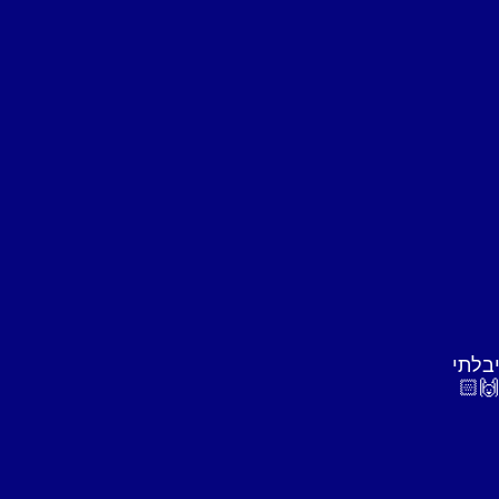
שיר בני
יבלתי
נדב האלוף בנה לי 2 אתרים ובדרך
🙌🏻
המקצועיות, השירות והמעטפת .‎