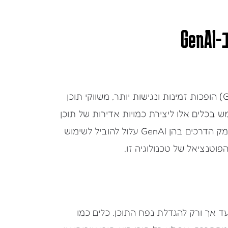
Ge
בעידן שבו טכנולוגיות הבינה המלאכותית היוצרת (GenAI) הופכות זמינות ונגישות יותר, משווקי תוכן
בכלים אלו ליצירת כמויות אדירות של תוכן
הוא גדול, אך האם זו הדרך הנכונה? מאמר זה יצלול לעומק הדרכים בהן GenAI עלול להוביל לשימוש
 הפוטנציאל של טכנולוגיה זו.
עויות הנפוצות ביותר היא התפיסה כי GenAI נועד אך ורק להגדלת נפח התוכן. כלים כמו