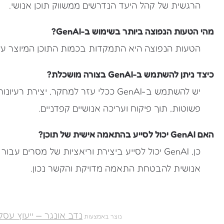
הרגשית של קהל היעד הנדרשים ממשווק תוכן אנושי.
מהי הטעות הנפוצה ביותר בשימוש ב-GenAI?
הטעות הנפוצה היא התמקדות בכמות התוכן המיוצר על חש
כיצד ניתן להשתמש ב-GenAI בצורה מושכלת?
יש להשתמש ב-GenAI ככלי עזר למחקר, יצי
פשוטות, תוך פיקוח ועריכה אנושיים קפדניים.
האם GenAI יכול לסייע בהתאמה אישית של תוכן?
כן, GenAI יכול לסייע ביצירת וריאציות של מסרי
אנושית להבטחת התאמה מדויקת והקשר נכון.
נדב אונגר — ייעוץ עסק
נוצר באמצעות