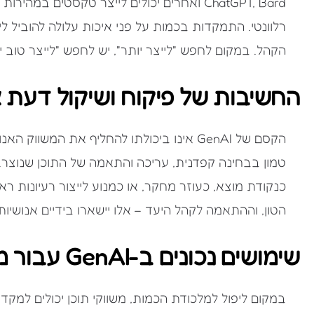
ChatGPT, Bard ואחרים יכולים לייצר טקסטים במ
רלוונטי. התמקדות בכמות על פני איכות עלולה להוביל לי
הקהל. במקום לחפש "לייצר יותר", יש לחפש "לייצר טוב יו
החשיבות של פיקוח ושיקול דעת א
הקסם של GenAI אינו ביכולתו להחליף את המש
טמון בבחינה קפדנית, עריכה והתאמה של התוכן שנוצר. 
כנקודת מוצא, כעוזר מחקר, או כמנוע לייצור רעיונות רא
הטון, וההתאמה לקהל היעד – אלו יישארו בידיים אנושיות
שימושים נכונים ב-GenAI עבור משווקי תוכן
במקום ליפול למלכודת הכמות, משווקי תוכן יכולים למקד את השימוש ב-AI