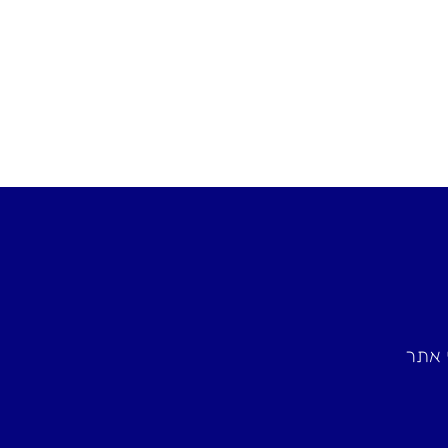
שיר בני
י אתר
נדב האלוף בנה לי 2 אתרים וב
השירות והמעטפת .‎