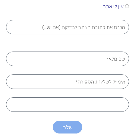
אין לי אתר
url
שם
אימייל
טלפון
שלח