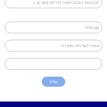
url
שם
אימייל
טלפון
שלח