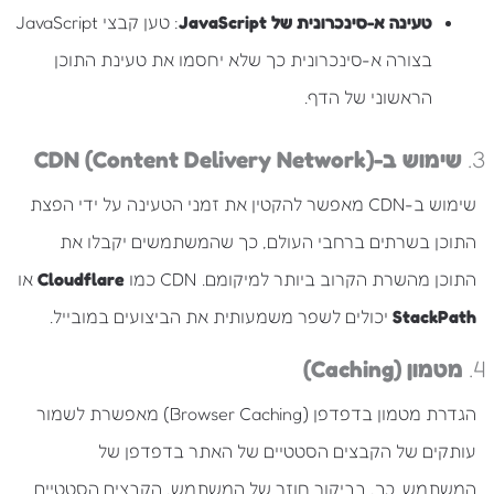
טעינה א-סינכרונית של JavaScript
: טען קבצי JavaScript
בצורה א-סינכרונית כך שלא יחסמו את טעינת התוכן
הראשוני של הדף.
3.
שימוש ב-CDN (Content Delivery Network)
שימוש ב-CDN מאפשר להקטין את זמני הטעינה על ידי הפצת
התוכן בשרתים ברחבי העולם, כך שהמשתמשים יקבלו את
התוכן מהשרת הקרוב ביותר למיקומם. CDN כמו
Cloudflare
או
StackPath
יכולים לשפר משמעותית את הביצועים במובייל.
4.
מטמון (Caching)
הגדרת מטמון בדפדפן (Browser Caching) מאפשרת לשמור
עותקים של הקבצים הסטטיים של האתר בדפדפן של
המשתמש. כך, בביקור חוזר של המשתמש, הקבצים הסטטיים