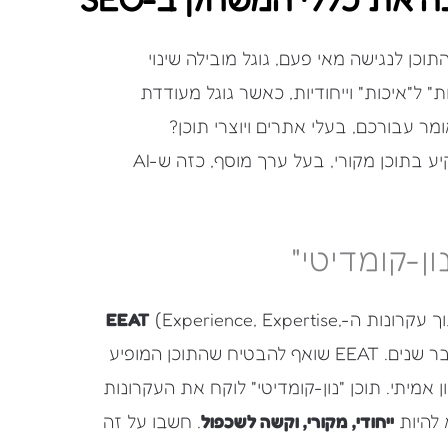
כן לנגישה מאי פעם, גוגל מובילה שינוי
דגש עובר מ"כמות" ל"איכות" וייחודיות, כאשר גוגל מעודדת
N). מה זה אומר עבורכם, בעלי אתרים ויוצרי תוכן?
המשמעות היא שהגיע הזמן לחשוב מחוץ לקופסה, להשקיע בתוכן מקורי, בעל ערך מוסף, כזה ש-AI
ך עקרונות ה-
(Experience, Expertise,
EEAT
Authoritativeness, Trustworthiness) שגוגל מקדמת כבר שנים. EEAT שואף להבטיח שהתוכן המופיע
 אמיתי. תוכן "נון-קומדיטי" לוקח את העקרונות
 להיות
ייחודי, מקורי, וקשה לשכפול
. חשבו על זה