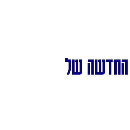
רו את תוכן ה'נון-קומדיטי': מהפכת ה-SEO החדשה של