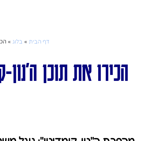
»
»
הכיר
דף הבית
בלוג
מהפכת ה"נון-קומדיטי": גוגל משנ