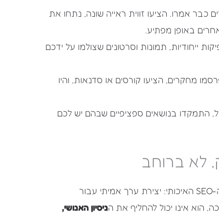
בר אמרו. הציעו זווית ראייה שונה, נתחו את
אחרים באופן מפתיע.
קות ייחודיות, תמונות וסרטונים שצולמו על ידכם
מו מחקרים, הציעו קורסים או סדנאות, והיו
, התמקדו בנושאים ספציפיים שבהם יש לכם
, לא ברוחב
המעבר לתוכן "נון-קומדיטי" הוא הזמנה לחזור ליסודות ה-SEO האיכותי: יצירת ערך אמיתי עבור
ניסיון האנושי,