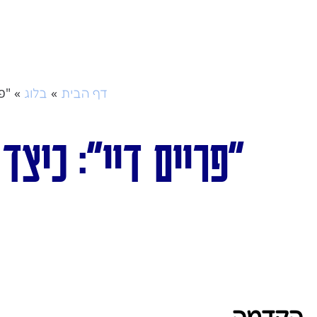
»
»
"פ
דף הבית
בלוג
"פריים דיי": כיצ
הקדמה