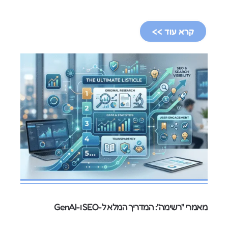
קרא עוד >>
מאמרי "רשימה": המדריך המלא ל-SEO ו-GenAI