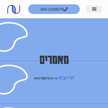
ילוג
054-2008578
תוכן
מאמרים
דף הבית
wordpress
»