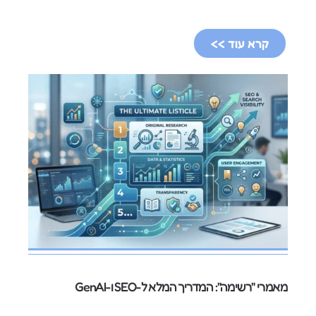
קרא עוד >>
מאמרי "רשימה": המדריך המלא ל-SEO ו-GenAI