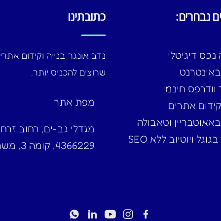
ם נבחרים:
כתובתינו
נכס דיגיטלי
נדב אונגר בנייה וקידום אתרי
באינטרנט
שרוצים להכניס יותר.
וודרפס חינמי
מפת אתר
קידום אתרים
באאוטבריין וטאבולה
גוגל ויוטיוב ללא SEO
4366229, קומה 3, משרד 337